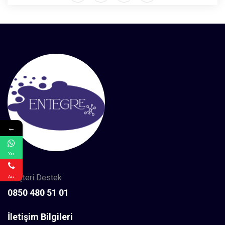
←
Yaz
Müşteri Destek
Ara
0850 480 51 01
İletişim Bilgileri